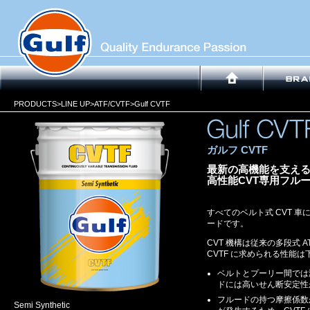
PRODUCTS
>
LINE UP
>
ATF/CVTF
>Gulf CVTF
ガルフ CVTF
最新の高機能を支え
高性能CVT専用フル
すべてのベルト式 CVT 車
ードです。
CVT 機構は従来の多段式 
CVTF に求められる性能
ベルトとプーリー間では
ドには高いせん断安定性
フルードの持つ摩擦係数
Semi Synthetic